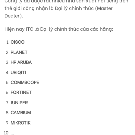
Công ty đã được rất nhiều nhà sản xuất nổi tiếng trên
thế giới công nhận là Đại lý chính thức (Master
Dealer).
Hiện nay ITC là Đại lý chính thức của các hãng:
CISCO
PLANET
HP ARUBA
UBIQITI
COMMSCOPE
FORTINET
JUNIPER
CAMBIUM
MIKROTIK
…