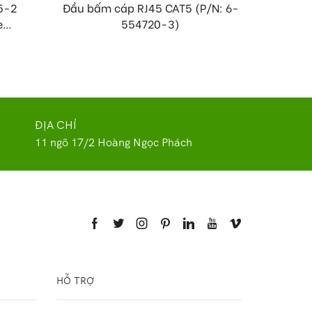
5-2
Đầu bấm cáp RJ45 CAT5 (P/N: 6-
Thiết b
...
554720-3)
ĐỊA CHỈ
11 ngõ 17/2 Hoàng Ngọc Phách
HỖ TRỢ