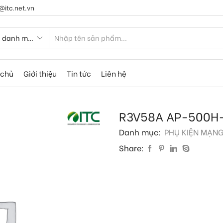
@itc.net.vn
 chủ
Giới thiệu
Tin tức
Liên hệ
R3V58A AP-500H-
Danh mục:
PHỤ KIỆN MẠN
Share: