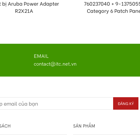
t bị Aruba Power Adapter
760237040 + 9-137505
R2X21A
Category 6 Patch Pane
EMAIL
contact@itc.net.vn
SÁCH
SẢN PHẨM