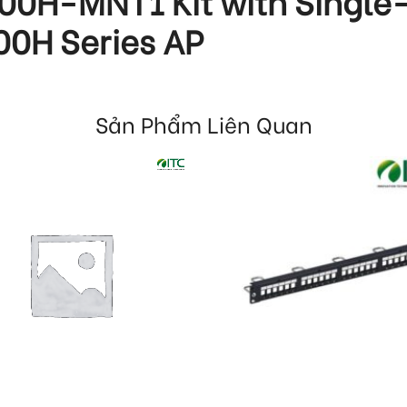
00H-MNT1 Kit with Single
00H Series AP
Sản Phẩm Liên Quan