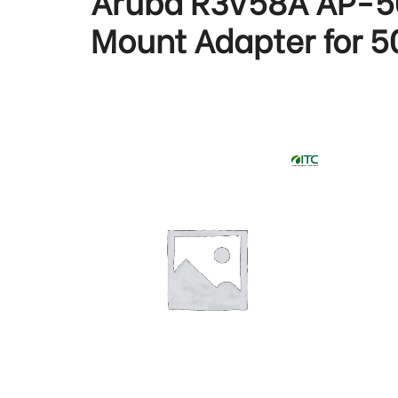
Aruba R3V58A AP-5
Mount Adapter for 5